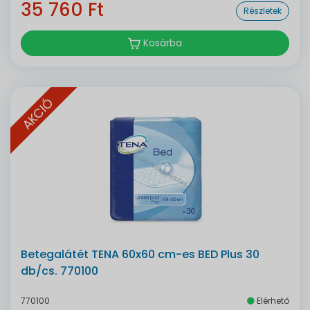
35 760 Ft
Részletek
Kosárba
AKCIÓ
Betegalátét TENA 60x60 cm-es BED Plus 30
db/cs. 770100
770100
Elérhető