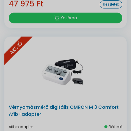
47 975 Ft
Részletek
Kosárba
AKCIÓ
Vérnyomásmérő digitális OMRON M 3 Comfort
Afib+adapter
Afib+adapter
Elérhető