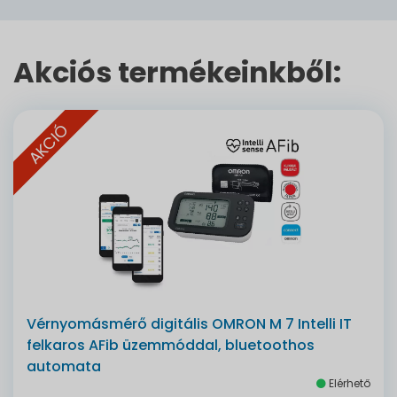
Akciós termékeinkből:
AKCIÓ
Vérnyomásmérő digitális OMRON M 7 Intelli IT
felkaros AFib üzemmóddal, bluetoothos
automata
Elérhető