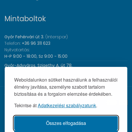
Mintaboltok
Győr Fehérvári út 3.
(Interspar)
Telefon:
+36 96 311 623
Nyitvatartás:
H-P 9:00 - 18:00, Sz 9:00 - 15:00
Győr-Adyváros, Szigethy A. út 78.
Telefon:
+36 96 440 505
Nyitvatartás:
H-P 8:00 - 17:00
Weboldalunkon sütiket használunk a felhasználói
élmény javítása, személyre szabott tartalom
biztosítása és a forgalom elemzése érdekében.
© 2026 Wolf Orvosi Műszer Kft. |
Tekintse át
Adatkezelési szabályzatunk
.
Összes elfogadása