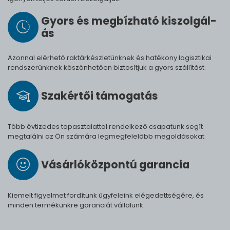
Gyors és meg­bíz­ha­tó ki­szol­gál­
ás
Azonnal elérhető raktárkészletünknek és hatékony logisztikai
rendszerünknek köszönhetően biztosítjuk a gyors szállítást.
Szak­értői tá­mo­ga­tás
Több évtizedes tapasztalattal rendelkező csapatunk segít
megtalálni az Ön számára legmegfelelőbb megoldásokat.
Vásárló­köz­pontú ga­ran­cia
Kiemelt figyelmet fordítunk ügyfeleink elégedettségére, és
minden termékünkre garanciát vállalunk.