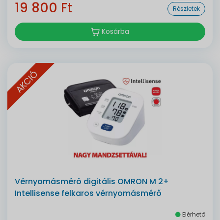
19 800 Ft
Részletek
Kosárba
AKCIÓ
Vérnyomásmérő digitális OMRON M 2+
Intellisense felkaros vérnyomásmérő
Elérhető