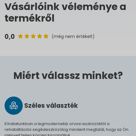
Vásárlóink véleménye a
termékről
0,0
(még nem értékelt)
Miért válassz minket?
Széles vá­lasz­ték
Kínálatunkban a legmodernebb orvosi eszközöktől a
rehabilitációs segédeszközökig mindent megtalál, hogy az Ön
igényeit teljes körűen kiszolgáljuk.