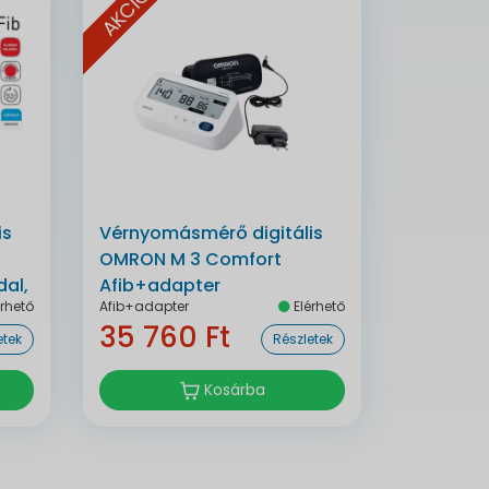
AKCIÓ
is
Vérnyomásmérő digitális
OMRON M 3 Comfort
al,
Afib+adapter
rhető
Afib+adapter
Elérhető
35 760 Ft
etek
Részletek
Kosárba