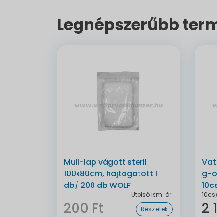
Legnépszerűbb term
Mull-lap vágott steril
Vat
100x80cm, hajtogatott 1
g-o
db/ 200 db WOLF
10c
Utolsó ism. ár:
10cs
200 Ft
2 
Részletek