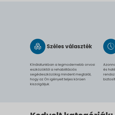
Széles vá­lasz­ték
Kínálatunkban a legmodernebb orvosi
Azonna
eszközöktől a rehabilitációs
és haté
segédeszközökig mindent megtalál,
rendsz
hogy az Ön igényeit teljes körűen
biztosí
kiszolgáljuk.