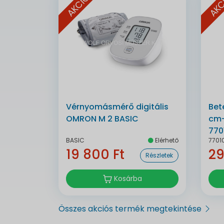
AKCIÓ
AKC
Vérnyomásmérő digitális
Bet
OMRON M 2 BASIC
cm-
770
BASIC
Elérhető
7701
19 800 Ft
29
Részletek
Kosárba
Összes akciós termék megtekintése