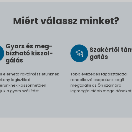
Miért válassz minket?
Gyors és meg­
Szak­értői tá
bíz­ha­tó ki­szol­
ga­tás
gál­ás
l elérhető raktárkészletünknek
Több évtizedes tapasztalattal
kony logisztikai
rendelkező csapatunk segít
erünknek köszönhetően
megtalálni az Ön számára
tjuk a gyors szállítást.
legmegfelelőbb megoldásokat