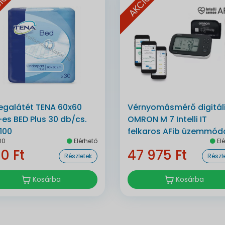
IÓ
AKCIÓ
egalátét TENA 60x60
Vérnyomásmérő digitál
es BED Plus 30 db/cs.
OMRON M 7 Intelli IT
100
felkaros AFib üzemmódd
00
Elérhető
Elé
bluetoothos automata
0 Ft
47 975 Ft
Részletek
Részl
Kosárba
Kosárba