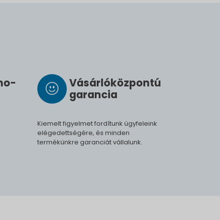
­mo­
Vásárló­köz­pontú
ga­ran­cia
Kiemelt figyelmet fordítunk ügyfeleink
elégedettségére, és minden
termékünkre garanciát vállalunk.
.