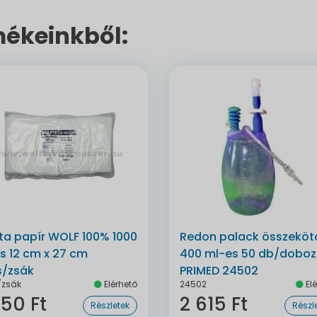
ékeinkből:
ta papír WOLF 100% 1000
Redon palack összeköt
s 12 cm x 27 cm
400 ml-es 50 db/doboz
s/zsák
PRIMED 24502
/zsák
Elérhető
24502
Elé
150 Ft
2 615 Ft
Részletek
Részl