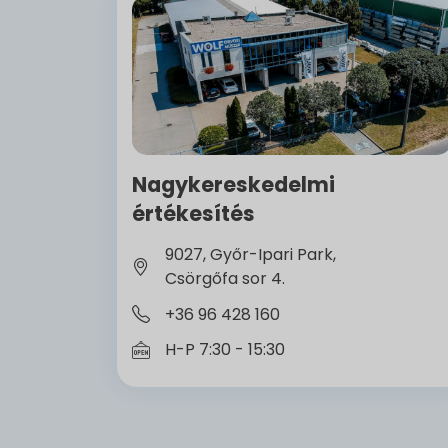
Nagykereskedelmi
értékesítés
9027, Győr-Ipari Park,
Csörgőfa sor 4.
+36 96 428 160
H-P 7:30 - 15:30