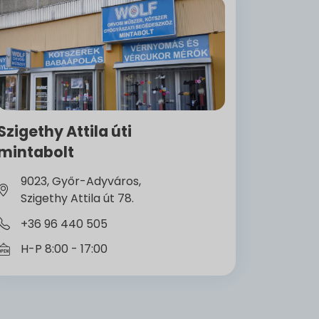
Szigethy Attila úti
mintabolt
9023, Győr-Adyváros,
Szigethy Attila út 78.
+36 96 440 505
H-P 8:00 - 17:00