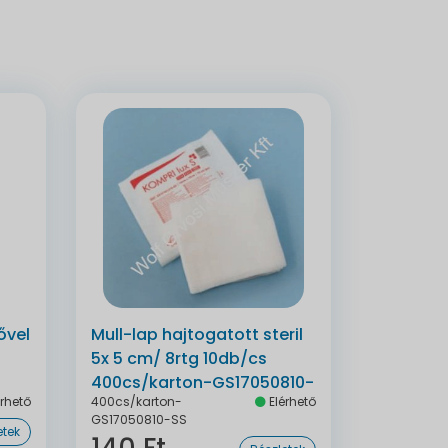
ővel
Mull-lap hajtogatott steril
5x 5 cm/ 8rtg 10db/cs
400cs/karton-GS17050810-
rhető
400cs/karton-
Elérhető
SS
GS17050810-SS
etek