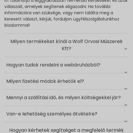
Itt találhatja a leggyakrabban felmerülő kérdéseket és azok
válaszait, amelyek segítenek eligazodni. Ha további
információra van szüksége, vagy nem találta meg a
keresett választ, kérjük, forduljon ügyfélszolgálatunkhoz
bizalommal!
Milyen termékeket kínál a Wolf Orvosi Műszerek
Kft?
Hogyan tudok rendelni a webáruházból?
Milyen fizetési módok érhetők el?
Mennyi a szállítási idő, és milyen költségekkel jár?
Van-e lehetőség személyes átvételre?
Hogyan kérhetek segítséget a megfelelő termék