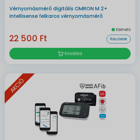
Vérnyomásmérő digitális OMRON M 2+
Intellisense felkaros vérnyomásmérő
Elérhető
22 500 Ft
Részletek
Kosárba
AKCIÓ