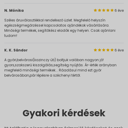
N. Mónika
6 éve
Széles áruválasztékkal rendelkező üzlet. Megfelelő helyszín
egészségmegőrzéssel kapcsolatos ajándékok vásárlására.
Minőségi termékek, segítőkész eladók egy helyen. Csak ajánlani
tudom!
K. K. Sándor
6 éve
A győri,belvárosi(kazinczy úti) boltjuk valóban nagyon jó!
gyors,szakszerű kiszolgálás,segítség nyújtás. Ár-érték arányban
megfelelő minőségi termékek... Ráadásul mind ezt győr
belvárosában,pár lépésre a széchenyi tértől.
Gyakori kérdések