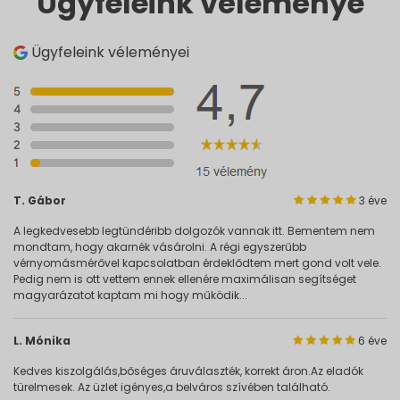
Ügyfeleink véleménye
Ügyfeleink véleményei
T. Gábor
3 éve
A legkedvesebb legtündéribb dolgozók vannak itt. Bementem nem
mondtam, hogy akarnék vásárolni. A régi egyszerűbb
vérnyomásmérővel kapcsolatban érdeklődtem mert gond volt vele.
Pedig nem is ott vettem ennek ellenére maximálisan segítséget
magyarázatot kaptam mi hogy működik...
L. Mónika
6 éve
Kedves kiszolgálás,bőséges áruválaszték, korrekt áron.Az eladók
türelmesek. Az üzlet igényes,a belváros szívében található.