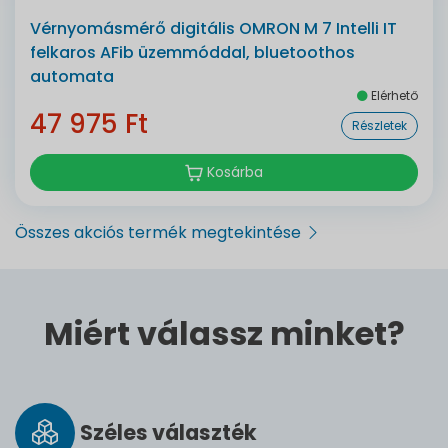
Vérnyomásmérő digitális OMRON M 7 Intelli IT
felkaros AFib üzemmóddal, bluetoothos
automata
Elérhető
47 975 Ft
Részletek
Kosárba
Összes akciós termék megtekintése
Miért válassz minket?
Széles vá­lasz­ték