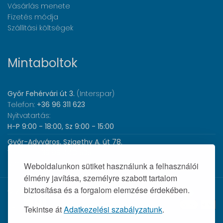
Vásárlás menete
Fizetés módja
Szállítási költségek
Mintaboltok
Győr Fehérvári út 3.
(Interspar)
Telefon:
+36 96 311 623
Nyitvatartás:
H-P 9:00 - 18:00, Sz 9:00 - 15:00
Győr-Adyváros, Szigethy A. út 78.
Telefon:
+36 96 440 505
Nyitvatartás:
H-P 8:00 - 17:00
Weboldalunkon sütiket használunk a felhasználói
élmény javítása, személyre szabott tartalom
biztosítása és a forgalom elemzése érdekében.
© 2026 Wolf Orvosi Műszer Kft. |
Tekintse át
Adatkezelési szabályzatunk
.