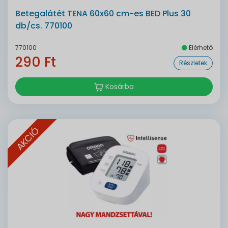
Betegalátét TENA 60x60 cm-es BED Plus 30
db/cs. 770100
770100
Elérhető
290 Ft
Részletek
Kosárba
AKCIÓ