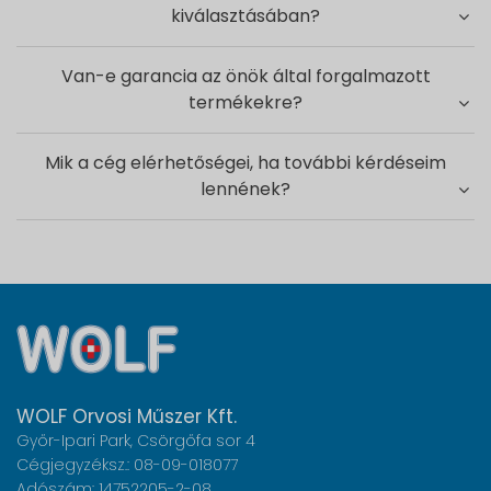
kiválasztásában?
Van-e garancia az önök által forgalmazott
termékekre?
Mik a cég elérhetőségei, ha további kérdéseim
lennének?
WOLF Orvosi Műszer Kft.
Győr-Ipari Park, Csörgőfa sor 4
Cégjegyzéksz.: 08-09-018077
Adószám: 14752205-2-08