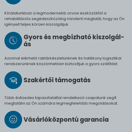
Kínálatunkban a legmodernebb orvosi eszközöktől a
rehabilitációs segédeszközökig mindent megtalál, hogy az Ön
igényeit teljes körűen kiszolgáljuk.
Gyors és meg­bíz­ha­tó ki­szol­gál­
ás
Azonnal elérhető raktárkészletünknek és hatékony logisztikai
rendszerünknek köszönhetően biztosítjuk a gyors szállítást.
Szak­értői tá­mo­ga­tás
Több évtizedes tapasztalattal rendelkező csapatunk segít
megtalálni az Ön számára legmegfelelőbb megoldásokat.
Vásárló­köz­pontú ga­ran­cia