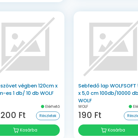
lszövet végben 120cm x
Sebfedő lap WOLFSOFT 
m-es 1 db/ 10 db WOLF
x 5,0 cm 100db/10000 d
WOLF
Elérhető
WOLF
Elé
 200 Ft
190 Ft
Részletek
Részl
Kosárba
Kosárba