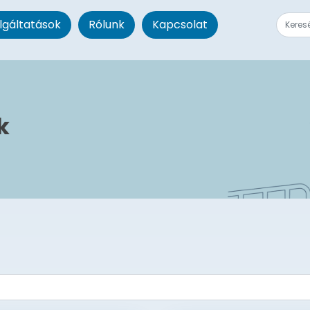
lgáltatások
Rólunk
Kapcsolat
k