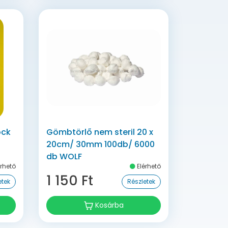
ock
Gömbtörlő nem steril 20 x
20cm/ 30mm 100db/ 6000
db WOLF
rhető
Elérhető
cm3
1 150 Ft
etek
Részletek
Kosárba