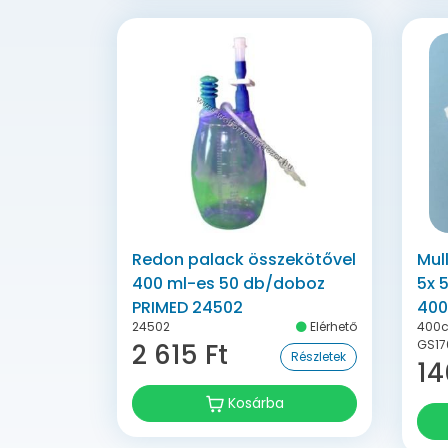
Redon palack összekötővel
Mul
400 ml-es 50 db/doboz
5x 
PRIMED 24502
400
24502
Elérhető
400c
SS
GS17
2 615 Ft
Részletek
14
Kosárba