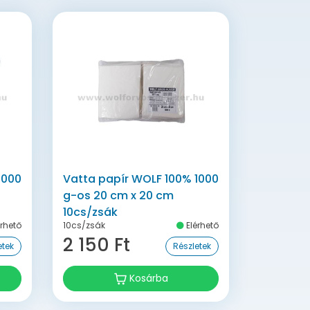
1000
Vatta papír WOLF 100% 1000
g-os 20 cm x 20 cm
10cs/zsák
rhető
10cs/zsák
Elérhető
2 150 Ft
etek
Részletek
Kosárba