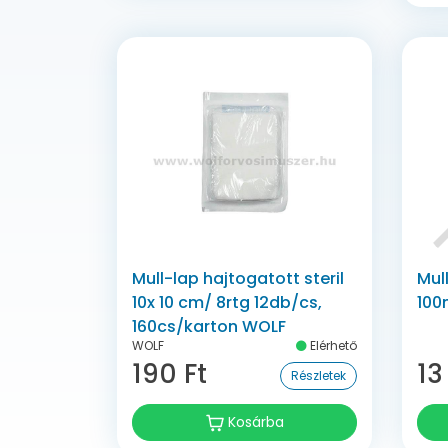
Mull-lap hajtogatott steril
Mul
10x 10 cm/ 8rtg 12db/cs,
100
160cs/karton WOLF
WOLF
Elérhető
190 Ft
13
Részletek
Kosárba