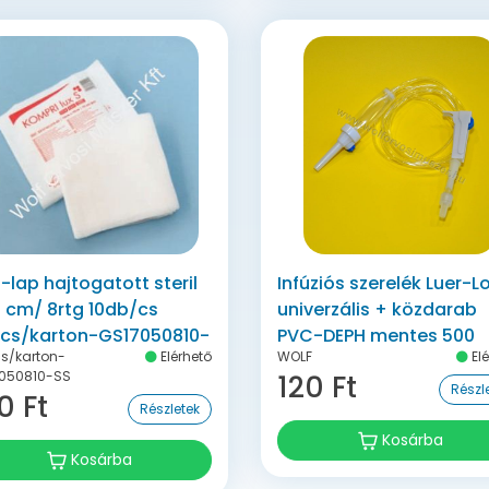
l-lap hajtogatott steril
Infúziós szerelék Luer-L
5 cm/ 8rtg 10db/cs
univerzális + közdarab
cs/karton-GS17050810-
PVC-DEPH mentes 500
s/karton-
Elérhető
WOLF
Elé
db/kart. 20 db/zsák-9
050810-SS
120 Ft
WOLF
Részl
0 Ft
Részletek
Kosárba
Kosárba