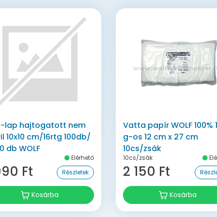
l-lap hajtogatott nem
Vatta papír WOLF 100% 
ril 10x10 cm/16rtg 100db/
g-os 12 cm x 27 cm
0 db WOLF
10cs/zsák
Elérhető
10cs/zsák
Elé
990 Ft
2 150 Ft
Részletek
Részl
Kosárba
Kosárba