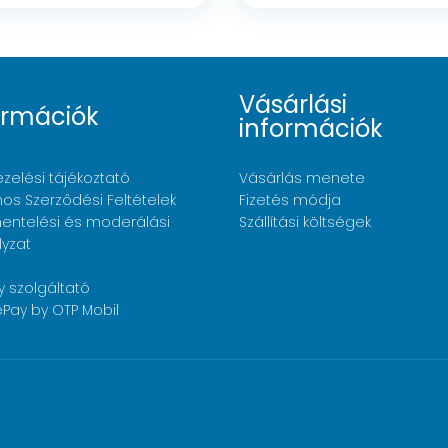
Vásárlási
ormációk
információk
zelési tájékoztató
Vásárlás menete
nos Szerződési Feltételek
Fizetés módja
ntelési és moderálási
Szállítási költségek
lyzat
y szolgáltató
Pay by OTP Mobil