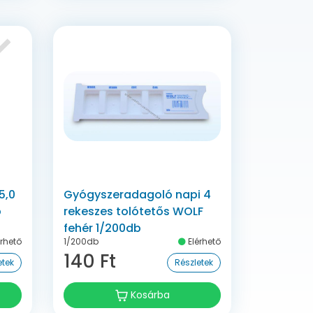
5,0
Gyógyszeradagoló napi 4
b
rekeszes tolótetős WOLF
fehér 1/200db
rhető
1/200db
Elérhető
140 Ft
etek
Részletek
Kosárba