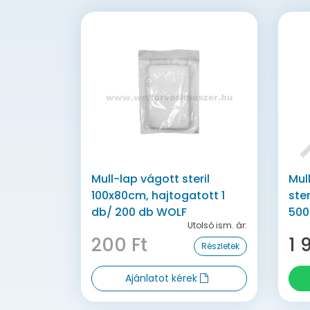
Mull-lap vágott steril
Mul
100x80cm, hajtogatott 1
ste
db/ 200 db WOLF
500
Utolsó ism. ár:
200 Ft
1 
Részletek
Ajánlatot kérek