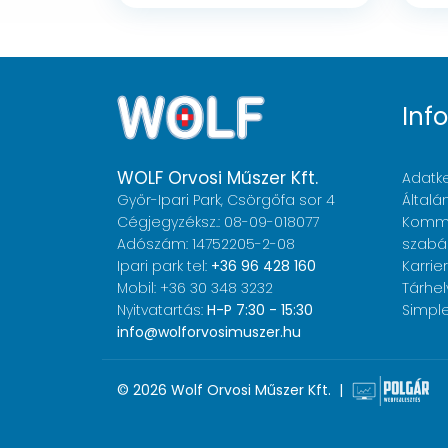
Inf
WOLF Orvosi Műszer Kft.
Adatke
Győr-Ipari Park, Csörgőfa sor 4
Általá
Cégjegyzéksz.: 08-09-018077
Komme
Adószám: 14752205-2-08
szabá
Ipari park tel:
+36 96 428 160
Karrier
Mobil: +36 30 348 3232
Tárhel
Nyitvatartás:
H-P 7:30 - 15:30
Simple
info@wolforvosimuszer.hu
© 2026 Wolf Orvosi Műszer Kft. |