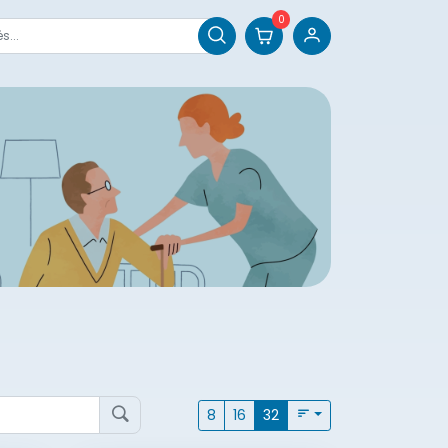
0
8
16
32