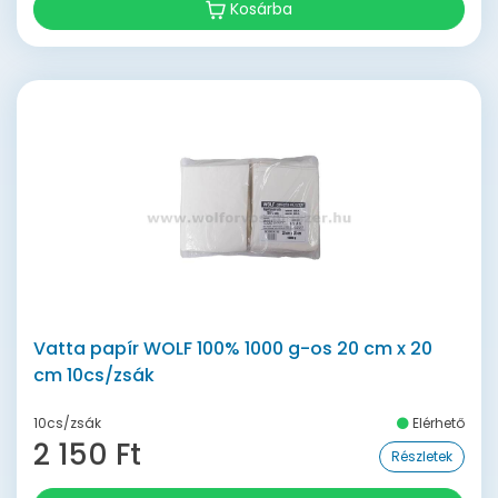
Kosárba
Vatta papír WOLF 100% 1000 g-os 20 cm x 20
cm 10cs/zsák
10cs/zsák
Elérhető
2 150 Ft
Részletek