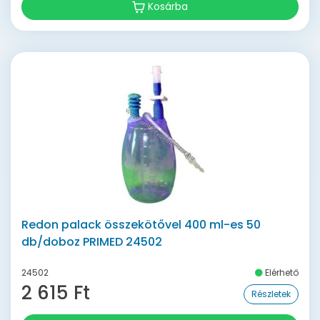
Kosárba
Redon palack összekötővel 400 ml-es 50
db/doboz PRIMED 24502
24502
Elérhető
2 615 Ft
Részletek