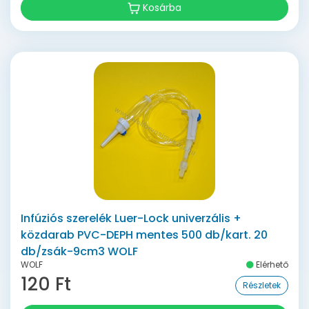
Kosárba
Infúziós szerelék Luer-Lock univerzális +
közdarab PVC-DEPH mentes 500 db/kart. 20
db/zsák-9cm3 WOLF
WOLF
Elérhető
120 Ft
Részletek