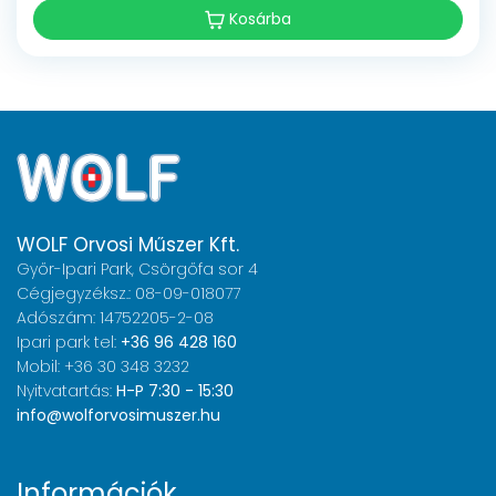
Kosárba
WOLF Orvosi Műszer Kft.
Győr-Ipari Park, Csörgőfa sor 4
Cégjegyzéksz.: 08-09-018077
Adószám: 14752205-2-08
Ipari park tel:
+36 96 428 160
Mobil: +36 30 348 3232
Nyitvatartás:
H-P 7:30 - 15:30
info@wolforvosimuszer.hu
Információk