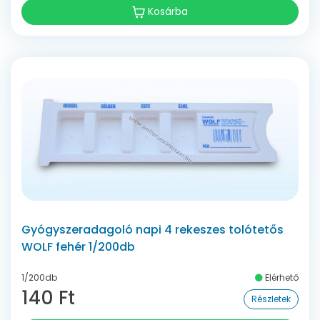
Kosárba
Gyógyszeradagoló napi 4 rekeszes tolótetős
WOLF fehér 1/200db
1/200db
Elérhető
140 Ft
Részletek