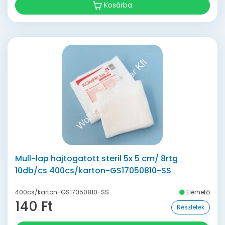
Kosárba
Mull-lap hajtogatott steril 5x 5 cm/ 8rtg
10db/cs 400cs/karton-GS17050810-SS
400cs/karton-GS17050810-SS
Elérhető
140 Ft
Részletek