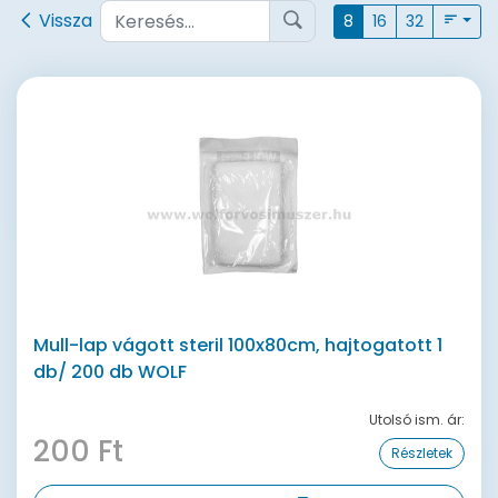
Vissza
8
16
32
Mull-lap vágott steril 100x80cm, hajtogatott 1
db/ 200 db WOLF
Utolsó ism. ár:
200 Ft
Részletek