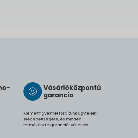
­mo­
Vásárló­köz­pontú
ga­ran­cia
Kiemelt figyelmet fordítunk ügyfeleink
elégedettségére, és minden
termékünkre garanciát vállalunk.
.