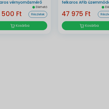
karos vérnyomásmérő
felkaros AFib üzemmódd
Elérhető
Elé
bluetoothos automata
 500 Ft
47 975 Ft
Részletek
Részl
Kosárba
Kosárba