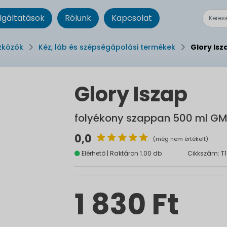
lgáltatások
Rólunk
Kapcsolat
zközök
Kéz, láb és szépségápolási termékek
Glory Is
Glory Iszap
folyékony szappan 500 ml G
0,0
(még nem értékelt)
Elérhető | Raktáron 1.00 db
Cikkszám: T
1 830 Ft