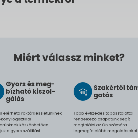
Miért válassz minket?
Gyors és meg­
Szak­értői tá
bíz­ha­tó ki­szol­
ga­tás
gál­ás
l elérhető raktárkészletünknek
Több évtizedes tapasztalattal
kony logisztikai
rendelkező csapatunk segít
erünknek köszönhetően
megtalálni az Ön számára
tjuk a gyors szállítást.
legmegfelelőbb megoldásokat