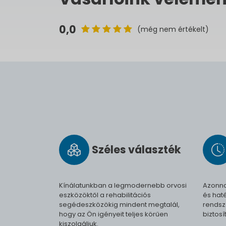
0,0
(még nem értékelt)
Széles vá­lasz­ték
Kínálatunkban a legmodernebb orvosi
Azonna
eszközöktől a rehabilitációs
és haté
segédeszközökig mindent megtalál,
rendsz
hogy az Ön igényeit teljes körűen
biztosí
kiszolgáljuk.