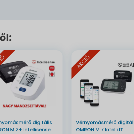
ől:
IÓ
AKCIÓ
nyomásmérő digitális
Vérnyomásmérő digitál
ON M 2+ Intellisense
OMRON M 7 Intelli IT