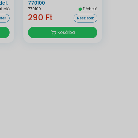
al,
770100
rhető
770100
Elérhető
290 Ft
etek
Részletek
Kosárba