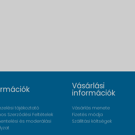
Vásárlási
ormációk
információk
zelési tájékoztató
Vásárlás menete
nos Szerződési Feltételek
Fizetés módja
ntelési és moderálási
Szállítási költségek
lyzat