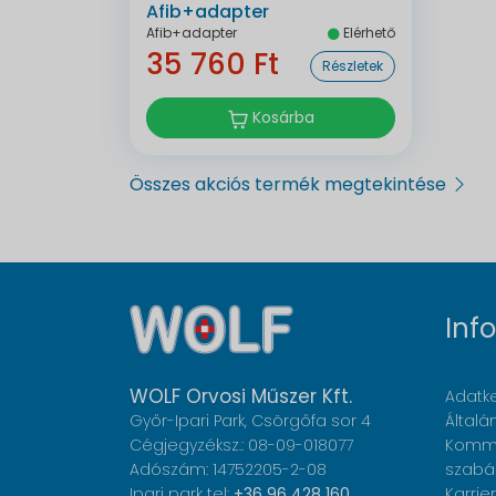
Afib+adapter
Afib+adapter
Elérhető
35 760 Ft
Részletek
Kosárba
Összes akciós termék megtekintése
Inf
WOLF Orvosi Műszer Kft.
Adatke
Győr-Ipari Park, Csörgőfa sor 4
Általá
Cégjegyzéksz.: 08-09-018077
Komme
Adószám: 14752205-2-08
szabá
Ipari park tel:
+36 96 428 160
Karrier