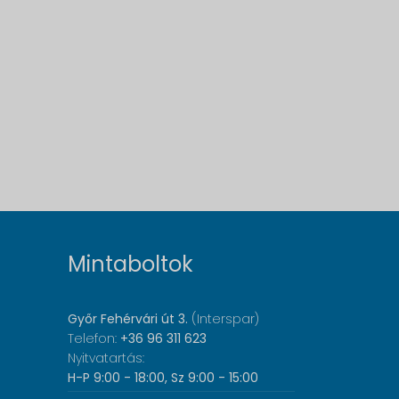
Mintaboltok
Győr Fehérvári út 3.
(Interspar)
Telefon:
+36 96 311 623
Nyitvatartás:
H-P 9:00 - 18:00, Sz 9:00 - 15:00