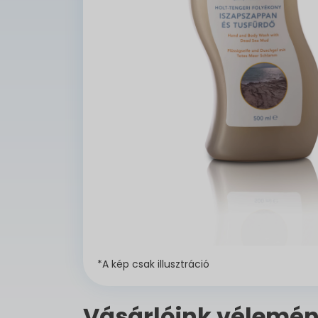
*A kép csak illusztráció
Vásárlóink vélemén