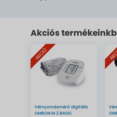
Akciós termékeinkb
AKCIÓ
AKC
Vérnyomásmérő digitális
Vér
OMRON M 2 BASIC
OMR