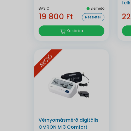
fel
BASIC
Elérhető
19 800 Ft
22
Részletek
Kosárba
AKCIÓ
Vérnyomásmérő digitális
OMRON M 3 Comfort