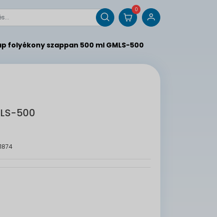
0
zap folyékony szappan 500 ml GMLS-500
MLS-500
11874